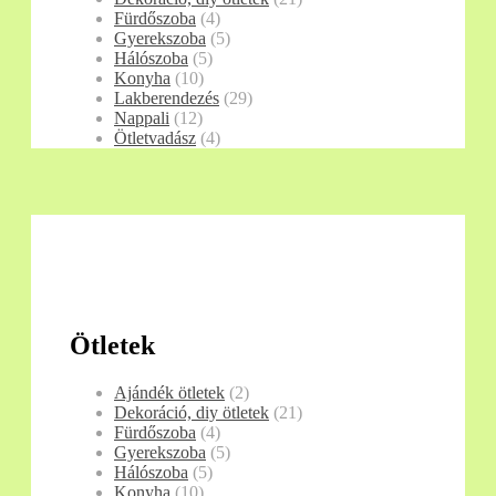
Fürdőszoba
(4)
Gyerekszoba
(5)
Hálószoba
(5)
Konyha
(10)
Lakberendezés
(29)
Nappali
(12)
Ötletvadász
(4)
Ötletek
Ajándék ötletek
(2)
Dekoráció, diy ötletek
(21)
Fürdőszoba
(4)
Gyerekszoba
(5)
Hálószoba
(5)
Konyha
(10)